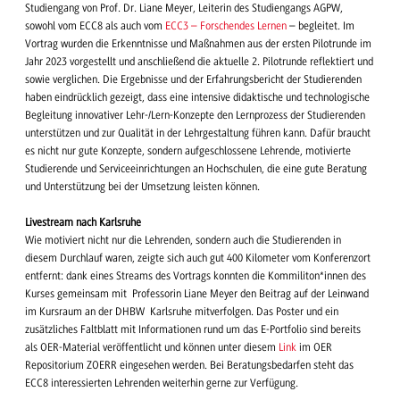
Studiengang von Prof. Dr. Liane Meyer, Leiterin des Studiengangs AGPW,
sowohl vom ECC8 als auch vom
ECC3 – Forschendes Lernen
– begleitet. Im
Vortrag wurden die Erkenntnisse und Maßnahmen aus der ersten Pilotrunde im
Jahr 2023 vorgestellt und anschließend die aktuelle 2. Pilotrunde reflektiert und
sowie verglichen. Die Ergebnisse und der Erfahrungsbericht der Studierenden
haben eindrücklich gezeigt, dass eine intensive didaktische und technologische
Begleitung innovativer Lehr-/Lern-Konzepte den Lernprozess der Studierenden
unterstützen und zur Qualität in der Lehrgestaltung führen kann. Dafür braucht
es nicht nur gute Konzepte, sondern aufgeschlossene Lehrende, motivierte
Studierende und Serviceeinrichtungen an Hochschulen, die eine gute Beratung
und Unterstützung bei der Umsetzung leisten können.
Livestream nach Karlsruhe
Wie motiviert nicht nur die Lehrenden, sondern auch die Studierenden in
diesem Durchlauf waren, zeigte sich auch gut 400 Kilometer vom Konferenzort
entfernt: dank eines Streams des Vortrags konnten die Kommiliton*innen des
Kurses gemeinsam mit Professorin Liane Meyer den Beitrag auf der Leinwand
im Kursraum an der DHBW Karlsruhe mitverfolgen. Das Poster und ein
zusätzliches Faltblatt mit Informationen rund um das E-Portfolio sind bereits
als OER-Material veröffentlicht und können unter diesem
Link
im OER
Repositorium ZOERR eingesehen werden. Bei Beratungsbedarfen steht das
ECC8 interessierten Lehrenden weiterhin gerne zur Verfügung.