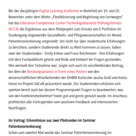
Bei der diesjährigen
Digital Learning Konferenz
in Bielefeld am 19. und 20.
November unter dem Motto „Flexibilisierung und Begleitung von Lernwegen“
hat das
Education Competence Center Technologiebasierte Prüfungsformen
(ECC8)
die Ergebnisse aus dem Pilotprojekt zum Einsatz von E-Portfolios im
Studiengang Angewandte Gesundheits- und Pflegewissenschaften im Modul
Patientenorientierung vorgestellt. Um nicht nur über studentische Erfahrungen
zu berichten, sondern Studierende direkt zu Wort kommen zu lassen, haben
zwei der Studierenden - Emily Köhne und Franz Reichmann - ihre Erfahrungen
mit dem Fachpublikum geteilt und Rede und Antwort bei Fragen gestanden.
Wie wertvoll ihre Teilnahme war, zeigte sich auch im anschließenden Beitrag,
bei dem der
Beratungsprozess in Form eines Posters
von den
wissenschaftlichen Mitarbeitenden der DHBW Karlsruhe Jascha Graß und Aneta
Heinz im Projekt EdCoN präsentiert wurde. Die Studierenden erklärten sich
spontan bereit auch bei diesem Programmpunkt Fragen zu beantworten, was
von den Konferenzteilnehmer*innen gut und gerne genutzt wurde. Im Anschluss
profitierten alle Vortragenden vom positiven Feedback und interessierten
Nachfragen.
Im Vortrag: Erkenntnisse aus zwei Pilotrunden im Seminar
Patientenorientierung
Schon zum zweiten Mal wurde das Seminar Patientenorientierung im