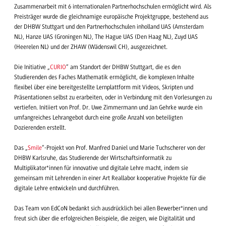
Zusammenarbeit mit 6 internationalen Partnerhochschulen ermöglicht wird. Als
Preisträger wurde die gleichnamige europäische Projektgruppe, bestehend aus
der DHBW Stuttgart und den Partnerhochschulen inholland UAS (Amsterdam
NL), Hanze UAS (Groningen NL), The Hague UAS (Den Haag NL), Zuyd UAS
(Heerelen NL) und der ZHAW (Wädenswil CH), ausgezeichnet.
Die Initiative „
CURIO
“ am Standort der DHBW Stuttgart, die es den
Studierenden des Faches Mathematik ermöglicht, die komplexen Inhalte
flexibel über eine bereitgestellte Lernplattform mit Videos, Skripten und
Präsentationen selbst zu erarbeiten, oder in Verbindung mit den Vorlesungen zu
vertiefen. Initiiert von Prof. Dr. Uwe Zimmermann und Jan Gehrke wurde ein
umfangreiches Lehrangebot durch eine große Anzahl von beteiligten
Dozierenden erstellt.
Das „
Smile
“-Projekt von Prof. Manfred Daniel und Marie Tuchscherer von der
DHBW Karlsruhe, das Studierende der Wirtschaftsinformatik zu
Multiplikator*innen für innovative und digitale Lehre macht, indem sie
gemeinsam mit Lehrenden in einer Art Reallabor kooperative Projekte für die
digitale Lehre entwickeln und durchführen.
Das Team von EdCoN bedankt sich ausdrücklich bei allen Bewerber*innen und
freut sich über die erfolgreichen Beispiele, die zeigen, wie Digitalität und