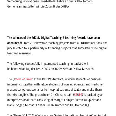
Vernetzung Innovationen innerhalb der Lehre an der DHBW fördern.
Gemeinsam gestalten wir die Zukunft der DHBW!
The winners of the EdCoN Digital Teaching & Learning Awards have been
announced!
From 22 innovative teaching projects from all DHBW locations, the
jury selected four particularly outstanding projects that successfully use digital
teaching scenarios.
The following successfully implemented teaching initiatives will
be honored at Tag der Lehre 2024 on 16.09.2024 at DHBW Mosbach:
The „
Room of Error
“ at the DHBW Stuttgart, in which students of business
informatics together with fellow students of nursing sciences and medicine
present dangerous scenarios for hospital patients virtually and make them
thereby tangible. The prizewinner Dr. Christina Jaki (
STUPS
) is backed by an
interprofessional team consisting of Margrit Ebinger, Veronika Spielmann,
Daniel Seger, Michael Canadi, Julian Kramer and Kai Holzweißig.
The "Deep COIL 2023 (Collaborative Online International Learning)" project at