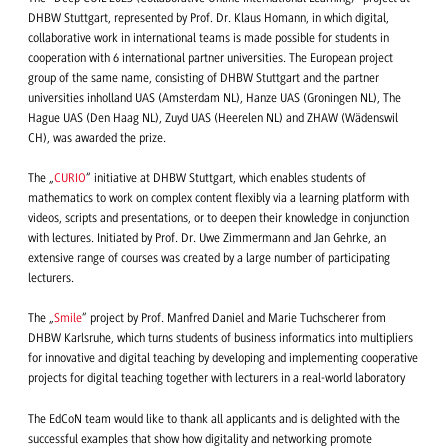
DHBW Stuttgart, represented by Prof. Dr. Klaus Homann, in which digital,
collaborative work in international teams is made possible for students in
cooperation with 6 international partner universities. The European project
group of the same name, consisting of DHBW Stuttgart and the partner
universities inholland UAS (Amsterdam NL), Hanze UAS (Groningen NL), The
Hague UAS (Den Haag NL), Zuyd UAS (Heerelen NL) and ZHAW (Wädenswil
CH), was awarded the prize.
The „
CURIO
“ initiative at DHBW Stuttgart, which enables students of
mathematics to work on complex content flexibly via a learning platform with
videos, scripts and presentations, or to deepen their knowledge in conjunction
with lectures. Initiated by Prof. Dr. Uwe Zimmermann and Jan Gehrke, an
extensive range of courses was created by a large number of participating
lecturers.
The „
Smile
“ project by Prof. Manfred Daniel and Marie Tuchscherer from
DHBW Karlsruhe, which turns students of business informatics into multipliers
for innovative and digital teaching by developing and implementing cooperative
projects for digital teaching together with lecturers in a real-world laboratory
The EdCoN team would like to thank all applicants and is delighted with the
successful examples that show how digitality and networking promote