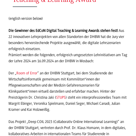
(english version below)
Die Gewinner des EdCoN Digital Teaching & Learning Awards stehen fest!
Aus
22 innovativen Lehrprojekten von allen Standorten der DHBW hat die Jury vier
besonders hervorstechende Projekte ausgewählt, die digitale Lehrszenarien
erfolgreich einsetzen.
Prämiert werden die folgenden, erfolgreich umgesetzten Lehrinitiativen am Tag
der Lehre 2024 am 16.09.2024 an der DHBW in Mosbach:
Der „
Room of Error
“ an der DHBW Stuttgart, bei dem Studierende der
Wirtschaftsinformatik gemeinsam mit Kommiliton*innen der
Pflegewissenschaften und der Medizin Gefahrenszenarien für
Klinikpatient*innen virtuell darstellen und erfahrbar machen. Hinter der
Preisträgerin Dr. Christina Jaki (
STUPS
) steht ein interprofessionelles Team mit
Margrit Ebinger, Veronika Spielmann, Daniel Seger, Michael Canadi, Julian
Kramer und Kai Holzweißig.
Das Projekt „Deep COIL 2023 (Collaborativ Online International Learning)“ an
der DHBW Stuttgart, vertreten durch Prof. Dr. Klaus Homann, in dem digitales,
kollaboratives Arbeiten in internationalen Teams für Studierende in